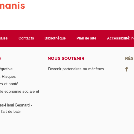
gales
Contacts
Bibliothèque
Plan de site
Accessibilité: 
S
NOUS SOUTENIR
RÉS
égrative
Devenir partenaires ou mécènes
x Risques
es et santé
ale économie sociale et
es-Henri Besnard -
l'art de bâtir