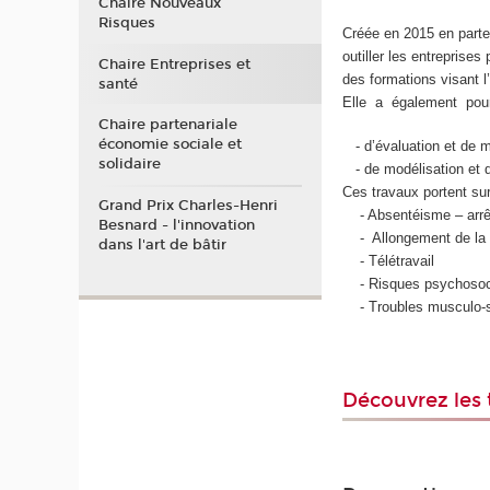
Chaire Nouveaux
Risques
Créée en 2015 en part
outiller les entreprise
Chaire Entreprises et
des formations visant 
santé
Elle a également pour
Chaire partenariale
économie sociale et
- d’évaluation et de me
solidaire
- de modélisation et d
Ces travaux portent su
Grand Prix Charles-Henri
- Absentéisme – arrêt 
Besnard - l'innovation
- Allongement de la v
dans l'art de bâtir
- Télétravail
- Risques psychosoci
- Troubles musculo-s
Découvrez les 