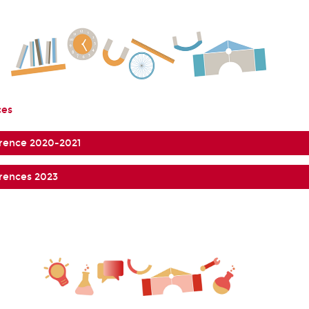
ces
érence 2020-2021
érences 2023