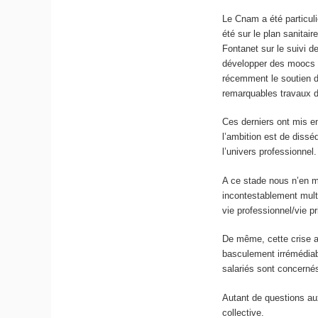
Le Cnam a été particuli
été sur le plan sanita
Fontanet sur le suivi d
développer des moocs i
récemment le soutien du
remarquables travaux d
Ces derniers ont mis en
l’ambition est de diss
l’univers professionnel.
A ce stade nous n’en m
incontestablement mult
vie professionnel/vie 
De même, cette crise a
basculement irrémédiab
salariés sont concerné
Autant de questions aux
collective.