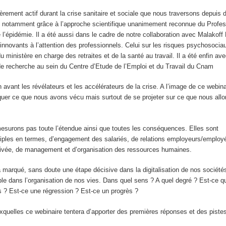
èrement actif durant la crise sanitaire et sociale que nous traversons depuis d
ire notamment grâce à l’approche scientifique unanimement reconnue du Profe
e l’épidémie. Il a été aussi dans le cadre de notre collaboration avec Malakof
nnovants à l’attention des professionnels. Celui sur les risques psychosocia
 ministère en charge des retraites et de la santé au travail. Il a été enfin ave
e recherche au sein du Centre d’Etude de l’Emploi et du Travail du Cnam
 avant les révélateurs et les accélérateurs de la crise. A l’image de ce webina
équer ce que nous avons vécu mais surtout de se projeter sur ce que nous allo
esurons pas toute l’étendue ainsi que toutes les conséquences. Elles sont
iples en termes, d’engagement des salariés, de relations employeurs/employés
privée, de management et d’organisation des ressources humaines.
 marqué, sans doute une étape décisive dans la digitalisation de nos société
le dans l’organisation de nos vies. Dans quel sens ? A quel degré ? Est-ce q
s ? Est-ce une régression ? Est-ce un progrès ?
quelles ce webinaire tentera d’apporter des premières réponses et des pistes