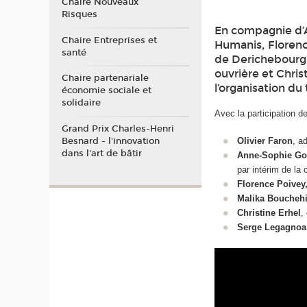
Chaire Nouveaux
Risques
En compagnie d’A
Chaire Entreprises et
Humanis, Florenc
santé
de Derichebourg 
ouvrière et Chris
Chaire partenariale
l’organisation du
économie sociale et
solidaire
Avec la participation de
Grand Prix Charles-Henri
Besnard - l'innovation
Olivier Faron
, a
dans l'art de bâtir
Anne-Sophie G
par intérim de la
Florence Poivey
Malika Boucheh
Christine Erhel
,
Serge Legagnoa