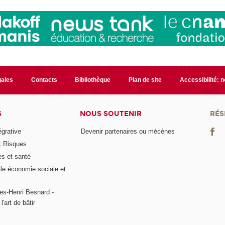
gales
Contacts
Bibliothèque
Plan de site
Accessibilité: 
S
NOUS SOUTENIR
RÉS
égrative
Devenir partenaires ou mécènes
x Risques
es et santé
ale économie sociale et
es-Henri Besnard -
l'art de bâtir