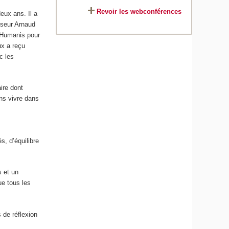
Revoir les webconférences
eux ans. Il a
sseur Arnaud
f Humanis pour
ux a reçu
c les
ire dont
ns vivre dans
, d’équilibre
s et un
ue tous les
 de réflexion