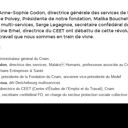
nne-Sophie Godon, directrice générale des services de 
e Poivey, Présidente de notre fondation, Malika Bouche
multi-services, Serge Legagnoa, secrétaire confédéral d
tine Erhel, directrice du CEET ont débattu de cette révol
 travail que nous sommes en train de vivre.
:
dministrateur général du Cnam
odon
, directrice des services, Malako Humanis, professeure associée au Cn
 chaire Entreprises & Santé
,
présidente de la Fondation du Cnam, ancienne vice-présidente du Medef
ioua
, drh Derichebourg multiservices
 directrice du CEET (Centre d’Études de l’Emploi et du Travail), Cnam
, secrétaire confédéral FO, en charge du secteur protection sociale collective