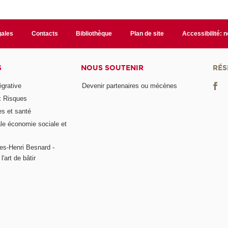
gales
Contacts
Bibliothèque
Plan de site
Accessibilité: 
S
NOUS SOUTENIR
RÉS
égrative
Devenir partenaires ou mécènes
x Risques
es et santé
ale économie sociale et
es-Henri Besnard -
l'art de bâtir