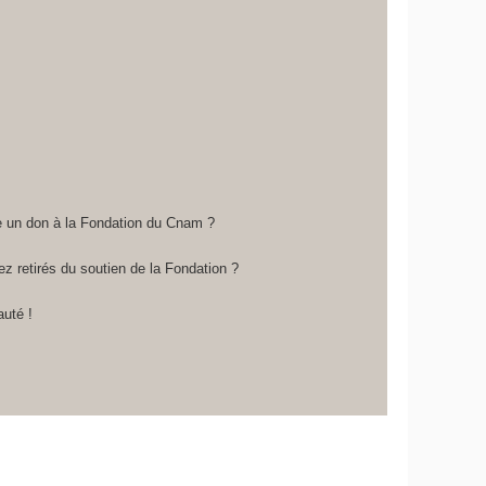
re un don à la Fondation du Cnam ?
z retirés du soutien de la Fondation ?
auté !