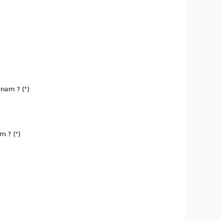
nam ? (*)
m ? (*)