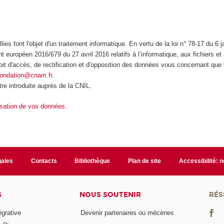
lies font l'objet d'un traitement informatique. En vertu de la loi n° 78-17 du 6 
t européen 2016/679 du 27 avril 2016 relatifs à l’informatique, aux fichiers et 
oit d'accès, de rectification et d'opposition des données vous concernant qu
fondation@cnam.fr
.
re introduite auprès de la CNIL.
lisation de vos données.
gales
Contacts
Bibliothèque
Plan de site
Accessibilité: 
S
NOUS SOUTENIR
RÉS
égrative
Devenir partenaires ou mécènes