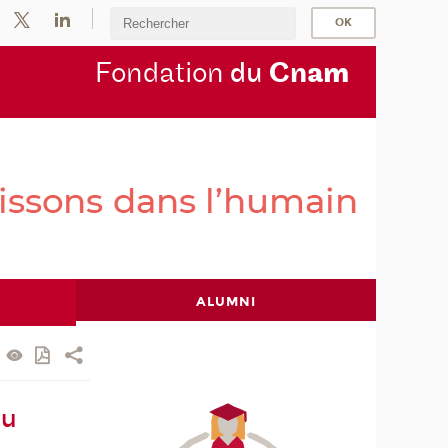
Fondation
du
Cn
am
ALUMNI
au