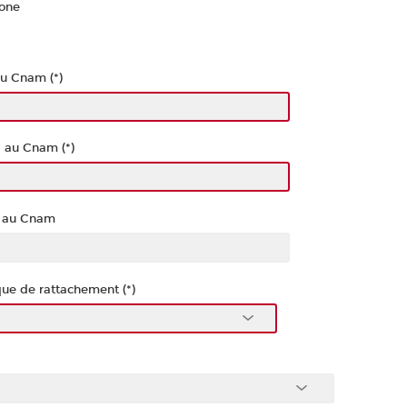
one
u Cnam (*)
s au Cnam (*)
s au Cnam
e de rattachement (*)