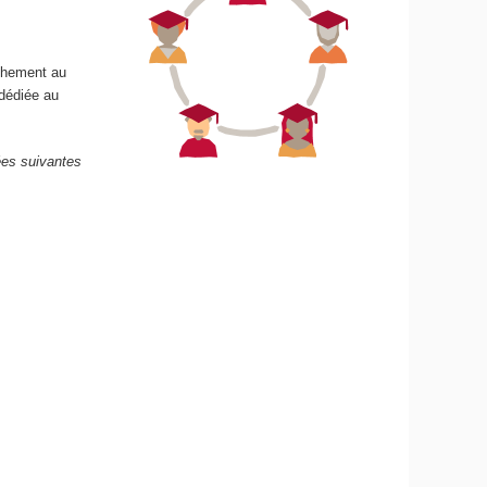
achement au
dédiée au
nées suivantes