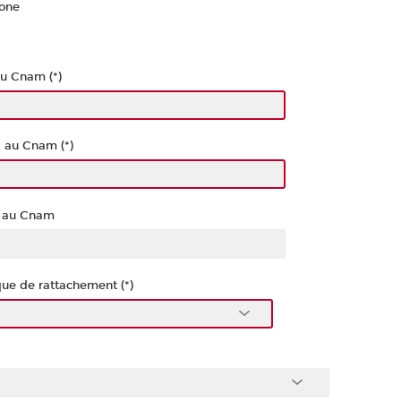
one
u Cnam (*)
s au Cnam (*)
s au Cnam
e de rattachement (*)