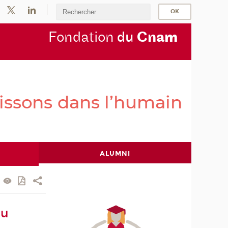
Fondation
du
Cn
am
ALUMNI
au