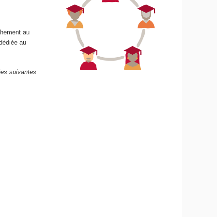
achement au
dédiée au
nées suivantes