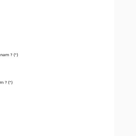
nam ? (*)
m ? (*)