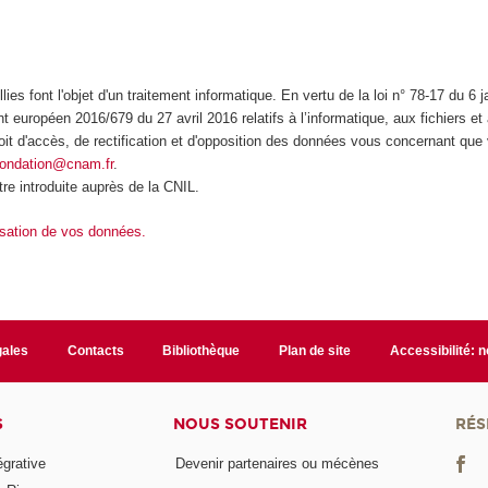
lies font l'objet d'un traitement informatique. En vertu de la loi n° 78-17 du 6 
t européen 2016/679 du 27 avril 2016 relatifs à l’informatique, aux fichiers et 
oit d'accès, de rectification et d'opposition des données vous concernant qu
fondation@cnam.fr
.
re introduite auprès de la CNIL.
lisation de vos données.
gales
Contacts
Bibliothèque
Plan de site
Accessibilité: 
S
NOUS SOUTENIR
RÉS
égrative
Devenir partenaires ou mécènes