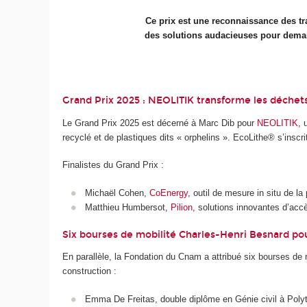
Ce prix est une reconnaissance des tra
des solutions audacieuses pour demai
Grand Prix 2025 : NEOLITIK transforme les déchet
Le Grand Prix 2025 est décerné à Marc Dib pour
NEOLITIK
, 
recyclé et de plastiques dits « orphelins ». EcoLithe® s’inscri
Finalistes du Grand Prix :
Michaël Cohen,
CoEnergy
, outil de mesure in situ de l
Matthieu Humbersot,
Pilion
, solutions innovantes d’accè
Six bourses de mobilité Charles-Henri Besnard pou
En parallèle, la Fondation du Cnam a attribué six bourses de 
construction :
Emma De Freitas, double diplôme en Génie civil à Polyt