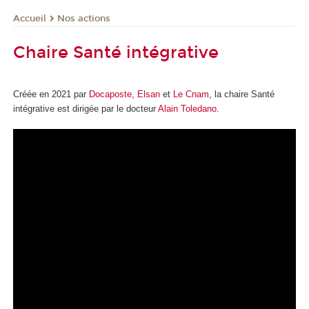
Nos actions
Accueil
Chaire Santé intégrative
Créée en 2021 par
Docaposte
,
Elsan
et
Le Cnam
, la chaire Santé
intégrative est dirigée par le docteur
Alain Toledano
.