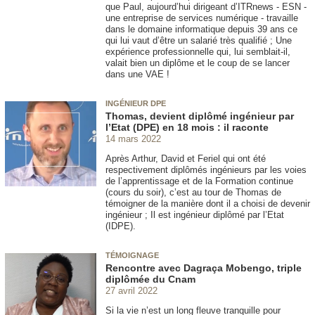
que Paul, aujourd’hui dirigeant d’ITRnews - ESN -
une entreprise de services numérique - travaille
dans le domaine informatique depuis 39 ans ce
qui lui vaut d’être un salarié très qualifié ; Une
expérience professionnelle qui, lui semblait-il,
valait bien un diplôme et le coup de se lancer
dans une VAE !
INGÉNIEUR DPE
Thomas, devient diplômé ingénieur par
l’Etat (DPE) en 18 mois : il raconte
14 mars 2022
Après Arthur, David et Feriel qui ont été
respectivement diplômés ingénieurs par les voies
de l’apprentissage et de la Formation continue
(cours du soir), c’est au tour de Thomas de
témoigner de la manière dont il a choisi de devenir
ingénieur ; Il est ingénieur diplômé par l’Etat
(IDPE).
TÉMOIGNAGE
Rencontre avec Dagraça Mobengo, triple
diplômée du Cnam
27 avril 2022
Si la vie n’est un long fleuve tranquille pour