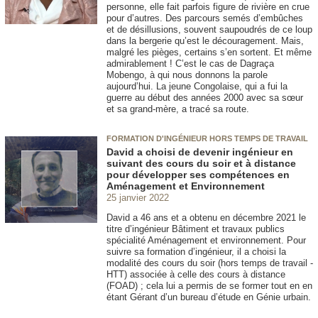
personne, elle fait parfois figure de rivière en crue
pour d’autres. Des parcours semés d’embûches
et de désillusions, souvent saupoudrés de ce loup
dans la bergerie qu’est le découragement. Mais,
malgré les pièges, certains s’en sortent. Et même
admirablement ! C’est le cas de Dagraça
Mobengo, à qui nous donnons la parole
aujourd’hui. La jeune Congolaise, qui a fui la
guerre au début des années 2000 avec sa sœur
et sa grand-mère, a tracé sa route.
FORMATION D'INGÉNIEUR HORS TEMPS DE TRAVAIL
David a choisi de devenir ingénieur en
suivant des cours du soir et à distance
pour développer ses compétences en
Aménagement et Environnement
25 janvier 2022
David a 46 ans et a obtenu en décembre 2021 le
titre d’ingénieur Bâtiment et travaux publics
spécialité Aménagement et environnement. Pour
suivre sa formation d’ingénieur, il a choisi la
modalité des cours du soir (hors temps de travail -
HTT) associée à celle des cours à distance
(FOAD) ; cela lui a permis de se former tout en en
étant Gérant d’un bureau d’étude en Génie urbain.