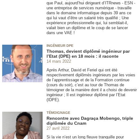
que Paul, aujourd’hui dirigeant d’ITRnews - ESN -
une entreprise de services numérique - travaille
dans le domaine informatique depuis 39 ans ce
qui lui vaut d’être un salarié très qualifié ; Une
expérience professionnelle qui, lui semblait-il,
valait bien un diplôme et le coup de se lancer
dans une VAE !
INGÉNIEUR DPE
Thomas, devient diplômé ingénieur par
l’Etat (DPE) en 18 mois : il raconte
14 mars 2022
Après Arthur, David et Feriel qui ont été
respectivement diplômés ingénieurs par les voies
de l’apprentissage et de la Formation continue
(cours du soir), c’est au tour de Thomas de
témoigner de la manière dont il a choisi de devenir
ingénieur ; Il est ingénieur diplômé par l’Etat
(IDPE).
TÉMOIGNAGE
Rencontre avec Dagraça Mobengo, triple
diplômée du Cnam
27 avril 2022
Si la vie n’est un long fleuve tranquille pour