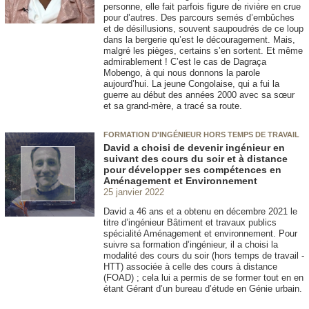
personne, elle fait parfois figure de rivière en crue
pour d’autres. Des parcours semés d’embûches
et de désillusions, souvent saupoudrés de ce loup
dans la bergerie qu’est le découragement. Mais,
malgré les pièges, certains s’en sortent. Et même
admirablement ! C’est le cas de Dagraça
Mobengo, à qui nous donnons la parole
aujourd’hui. La jeune Congolaise, qui a fui la
guerre au début des années 2000 avec sa sœur
et sa grand-mère, a tracé sa route.
FORMATION D'INGÉNIEUR HORS TEMPS DE TRAVAIL
David a choisi de devenir ingénieur en
suivant des cours du soir et à distance
pour développer ses compétences en
Aménagement et Environnement
25 janvier 2022
David a 46 ans et a obtenu en décembre 2021 le
titre d’ingénieur Bâtiment et travaux publics
spécialité Aménagement et environnement. Pour
suivre sa formation d’ingénieur, il a choisi la
modalité des cours du soir (hors temps de travail -
HTT) associée à celle des cours à distance
(FOAD) ; cela lui a permis de se former tout en en
étant Gérant d’un bureau d’étude en Génie urbain.