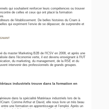
nnels qui souhaitent renforcer leurs compétences ou trouver
contre de celles et ceux qui ont placé la formation
ère.
diteurs de l'établissement. De belles histoires du Cnam à
lles qui expriment l’envie de se dépasser, de surprendre et
IGNANT
mé du master Marketing B2B de l'ICSV en 2008, et après une
lisée dans l'économie verte, il est devenu enseignant à l'IUT
unication, du marketing, du management, de la RSE et du
uvent intervenir des professionnels de grands groupes.
tériaux industriels trouve dans la formation en
nieure dans la spécialité Matériaux industriels lors de la
ICnam. Comme Arthur et David, elle nous livre un très beau
te entre une formation en apprentissage et l’emploi. Après un