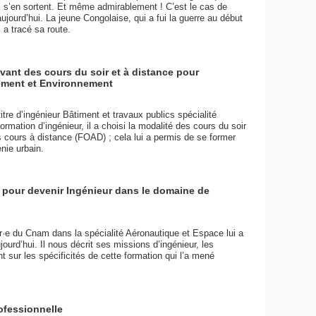
 s’en sortent. Et même admirablement ! C’est le cas de
ourd’hui. La jeune Congolaise, qui a fui la guerre au début
a tracé sa route.
ivant des cours du soir et à distance pour
ment et Environnement
tre d’ingénieur Bâtiment et travaux publics spécialité
ation d’ingénieur, il a choisi la modalité des cours du soir
s cours à distance (FOAD) ; cela lui a permis de se former
nie urbain.
 pour devenir Ingénieur dans le domaine de
r·e du Cnam dans la spécialité Aéronautique et Espace lui a
jourd’hui. Il nous décrit ses missions d’ingénieur, les
t sur les spécificités de cette formation qui l’a mené
ofessionnelle