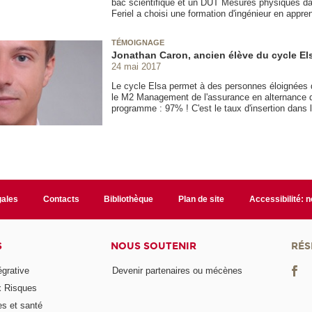
bac scientifique et un DUT Mesures physiques dan
Feriel a choisi une formation d'ingénieur en appr
TÉMOIGNAGE
Jonathan Caron, ancien élève du cycle Els
24 mai 2017
Le cycle Elsa permet à des personnes éloignées de 
le M2 Management de l'assurance en alternance du
programme : 97% ! C'est le taux d'insertion dans 
gales
Contacts
Bibliothèque
Plan de site
Accessibilité: 
S
NOUS SOUTENIR
RÉS
égrative
Devenir partenaires ou mécènes
x Risques
es et santé