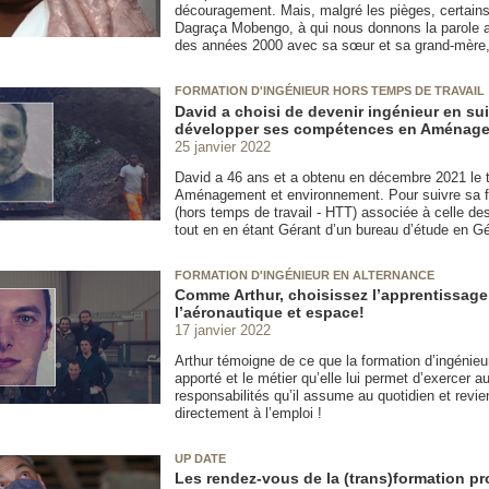
découragement. Mais, malgré les pièges, certains
Dagraça Mobengo, à qui nous donnons la parole auj
des années 2000 avec sa sœur et sa grand-mère, 
FORMATION D'INGÉNIEUR HORS TEMPS DE TRAVAIL
David a choisi de devenir ingénieur en su
développer ses compétences en Aménage
25 janvier 2022
David a 46 ans et a obtenu en décembre 2021 le ti
Aménagement et environnement. Pour suivre sa form
(hors temps de travail - HTT) associée à celle de
tout en en étant Gérant d’un bureau d’étude en Gé
FORMATION D'INGÉNIEUR EN ALTERNANCE
Comme Arthur, choisissez l’apprentissage
l’aéronautique et espace!
17 janvier 2022
Arthur témoigne de ce que la formation d’ingénieu
apporté et le métier qu’elle lui permet d’exercer au
responsabilités qu’il assume au quotidien et revien
directement à l’emploi !
UP DATE
Les rendez-vous de la (trans)formation pr