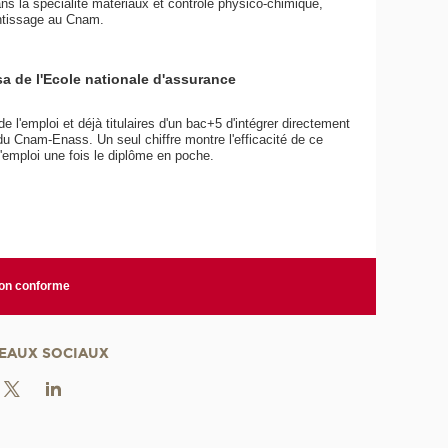
s la spécialité matériaux et contrôle physico-chimique,
entissage au Cnam.
a de l'Ecole nationale d'assurance
l'emploi et déjà titulaires d'un bac+5 d'intégrer directement
 Cnam-Enass. Un seul chiffre montre l'efficacité de ce
l'emploi une fois le diplôme en poche.
non conforme
EAUX SOCIAUX