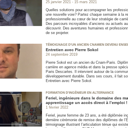
25 janvier 2021
15 mars 2021
Quelles solutions pour accompagner les professio
une nouvelle voie? Partez chaque semaine à la ren
professionnelle au cœur de leur stratégie de carri
Des parcours incroyables d’anciens ou actuels au
découvrir. Des aventures humaines et professionne
de se projeter.
TÉMOIGNAGE D'UN ANCIEN CNAMIEN DEVENU ENSE
Entretien avec Pierre Sokol
24 septembre 2019
Pierre Sokol est un ancien du Cnam-Paris. Diplô
carrière en agence média et dans la presse spécia
Paris Descartes. Il intervient autour de la comm
développement durable. Dans ses cours, il fait so
Entretien avec Pierre Sokol.
FORMATION D'INGÉNIEUR EN ALTERNANCE
Feriel, ingénieure dans le domaine des ma
apprentissage un accès direct à l’emploi !
1 février 2022
Feriel, jeune femme de 23 ans, a été diplômée ingé
dernière cérémonie de remise des diplômes de l’E
témoignage illustrant l’articulation ténue qui exis