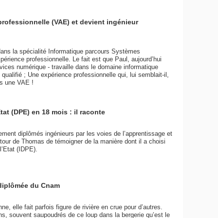
professionnelle (VAE) et devient ingénieur
 dans la spécialité Informatique parcours Systèmes
périence professionnelle. Le fait est que Paul, aujourd’hui
vices numérique - travaille dans le domaine informatique
 qualifié ; Une expérience professionnelle qui, lui semblait-il,
ns une VAE !
at (DPE) en 18 mois : il raconte
vement diplômés ingénieurs par les voies de l’apprentissage et
u tour de Thomas de témoigner de la manière dont il a choisi
l’Etat (IDPE).
 diplômée du Cnam
ne, elle fait parfois figure de rivière en crue pour d’autres.
s, souvent saupoudrés de ce loup dans la bergerie qu’est le