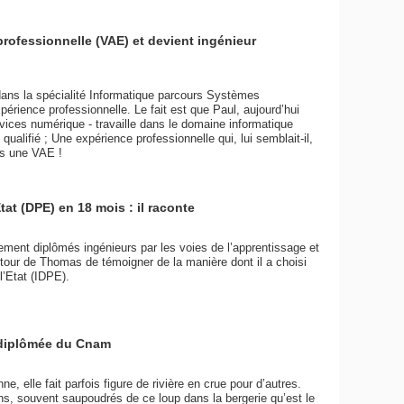
professionnelle (VAE) et devient ingénieur
 dans la spécialité Informatique parcours Systèmes
périence professionnelle. Le fait est que Paul, aujourd’hui
vices numérique - travaille dans le domaine informatique
 qualifié ; Une expérience professionnelle qui, lui semblait-il,
ns une VAE !
at (DPE) en 18 mois : il raconte
vement diplômés ingénieurs par les voies de l’apprentissage et
u tour de Thomas de témoigner de la manière dont il a choisi
l’Etat (IDPE).
 diplômée du Cnam
ne, elle fait parfois figure de rivière en crue pour d’autres.
s, souvent saupoudrés de ce loup dans la bergerie qu’est le