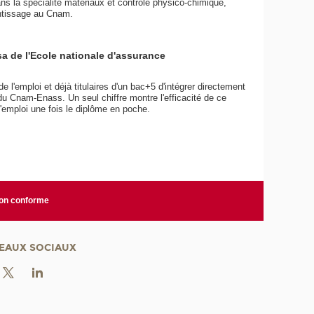
s la spécialité matériaux et contrôle physico-chimique,
entissage au Cnam.
a de l'Ecole nationale d'assurance
l'emploi et déjà titulaires d'un bac+5 d'intégrer directement
 Cnam-Enass. Un seul chiffre montre l'efficacité de ce
l'emploi une fois le diplôme en poche.
non conforme
EAUX SOCIAUX