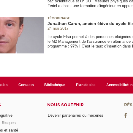
bac scientifique et un DUT Mesures physiques dan
Feriel a choisi une formation d'ingénieur en appr
TÉMOIGNAGE
Jonathan Caron, ancien élève du cycle Els
24 mai 2017
Le cycle Elsa permet à des personnes éloignées de 
le M2 Management de l'assurance en alternance du
programme : 97% ! C'est le taux d'insertion dans 
gales
Contacts
Bibliothèque
Plan de site
Accessibilité: 
S
NOUS SOUTENIR
RÉS
égrative
Devenir partenaires ou mécènes
x Risques
es et santé