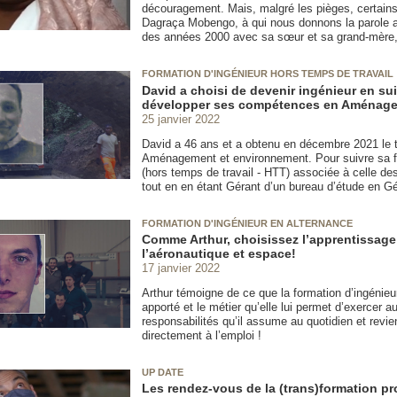
découragement. Mais, malgré les pièges, certains
Dagraça Mobengo, à qui nous donnons la parole auj
des années 2000 avec sa sœur et sa grand-mère, 
FORMATION D'INGÉNIEUR HORS TEMPS DE TRAVAIL
David a choisi de devenir ingénieur en su
développer ses compétences en Aménage
25 janvier 2022
David a 46 ans et a obtenu en décembre 2021 le ti
Aménagement et environnement. Pour suivre sa form
(hors temps de travail - HTT) associée à celle de
tout en en étant Gérant d’un bureau d’étude en Gé
FORMATION D'INGÉNIEUR EN ALTERNANCE
Comme Arthur, choisissez l’apprentissage
l’aéronautique et espace!
17 janvier 2022
Arthur témoigne de ce que la formation d’ingénieu
apporté et le métier qu’elle lui permet d’exercer au
responsabilités qu’il assume au quotidien et revien
directement à l’emploi !
UP DATE
Les rendez-vous de la (trans)formation pr