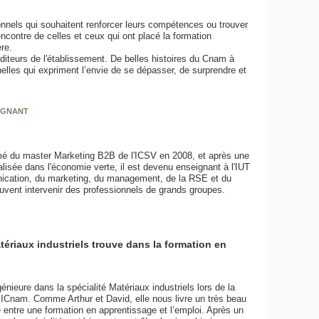
nnels qui souhaitent renforcer leurs compétences ou trouver
contre de celles et ceux qui ont placé la formation
ère.
diteurs de l'établissement. De belles histoires du Cnam à
lles qui expriment l’envie de se dépasser, de surprendre et
IGNANT
mé du master Marketing B2B de l'ICSV en 2008, et après une
lisée dans l'économie verte, il est devenu enseignant à l'IUT
unication, du marketing, du management, de la RSE et du
uvent intervenir des professionnels de grands groupes.
tériaux industriels trouve dans la formation en
nieure dans la spécialité Matériaux industriels lors de la
ICnam. Comme Arthur et David, elle nous livre un très beau
te entre une formation en apprentissage et l’emploi. Après un