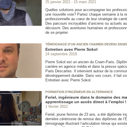
25 janvier 2021
15 mars 2021
Quelles solutions pour accompagner les professio
une nouvelle voie? Partez chaque semaine à la ren
professionnelle au cœur de leur stratégie de carri
Des parcours incroyables d’anciens ou actuels au
découvrir. Des aventures humaines et professionne
de se projeter.
TÉMOIGNAGE D'UN ANCIEN CNAMIEN DEVENU ENSE
Entretien avec Pierre Sokol
24 septembre 2019
Pierre Sokol est un ancien du Cnam-Paris. Diplô
carrière en agence média et dans la presse spécia
Paris Descartes. Il intervient autour de la comm
développement durable. Dans ses cours, il fait so
Entretien avec Pierre Sokol.
FORMATION D'INGÉNIEUR EN ALTERNANCE
Feriel, ingénieure dans le domaine des ma
apprentissage un accès direct à l’emploi !
1 février 2022
Feriel, jeune femme de 23 ans, a été diplômée ingé
dernière cérémonie de remise des diplômes de l’E
témoignage illustrant l’articulation ténue qui exis