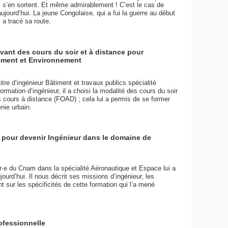
 s’en sortent. Et même admirablement ! C’est le cas de
ourd’hui. La jeune Congolaise, qui a fui la guerre au début
a tracé sa route.
ivant des cours du soir et à distance pour
ment et Environnement
tre d’ingénieur Bâtiment et travaux publics spécialité
ation d’ingénieur, il a choisi la modalité des cours du soir
s cours à distance (FOAD) ; cela lui a permis de se former
nie urbain.
 pour devenir Ingénieur dans le domaine de
r·e du Cnam dans la spécialité Aéronautique et Espace lui a
jourd’hui. Il nous décrit ses missions d’ingénieur, les
t sur les spécificités de cette formation qui l’a mené
ofessionnelle