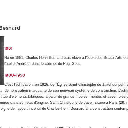
 Besnard
1881
Né en 1881, Charles-Henri Besnard était élève à l'école des Beaux-Arts de
l'atelier André et dans le cabinet de Paul Gout.
1900-1950
C’est l’édification, en 1926, de l’Église Saint Christophe de Javel qui perm
 la démonstration marquante de son nouveau système de construction. L’édif
titué d’éléments fabriqués, à partir de grands moules, montés et assemblés pa
rée dans son état d’origine, Saint Christophe de Javel, située à Paris (28, r
oigne de l’apport inventif de Charles-Henri Besnard à la construction contemp