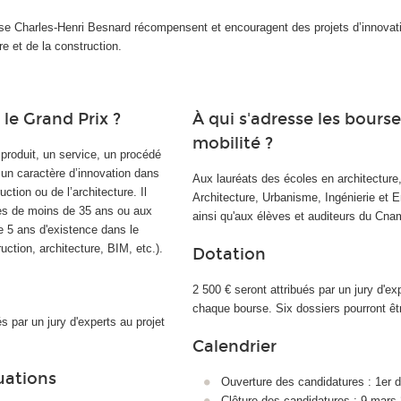
urse Charles-Henri Besnard récompensent et encouragent des projets d’innovat
re et de la construction.
 le Grand Prix ?
À qui s'adresse les bours
mobilité ?
produit, un service, un procédé
un caractère d’innovation dans
Aux lauréats des écoles en architecture
ction ou de l’architecture. Il
Architecture, Urbanisme, Ingénierie et 
es de moins de 35 ans ou aux
ainsi qu'aux élèves et auditeurs du Cna
e 5 ans d'existence dans le
uction, architecture, BIM, etc.).
Dotation
2 500 € seront attribués par un jury d'ex
chaque bourse. Six dossiers pourront êt
s par un jury d'experts au projet
Calendrier
luations
Ouverture des candidatures : 1er
Clôture des candidatures : 9 mars 