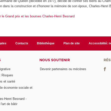
 Germaine de Quelen (décédée en 1977), décide de confier ses biens au Cnam
ion dans la construction et d’honorer la mémoire de son époux, Charles-Henri 
r le Grand prix et les bourses Charles-Henri Besnard
gales
Contacts
Bibliothèque
Plan de site
Accessibilité: 
S
NOUS SOUTENIR
RÉS
égrative
Devenir partenaires ou mécènes
x Risques
es et santé
ale économie sociale et
es-Henri Besnard -
l'art de bâtir