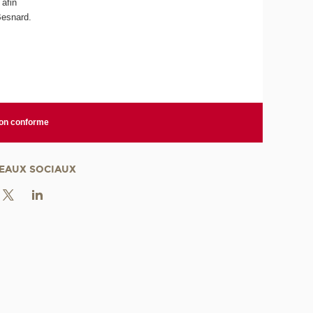
 afin
Besnard.
non conforme
EAUX SOCIAUX