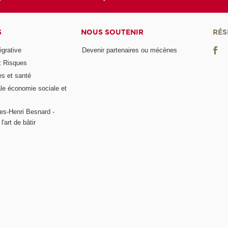
S
NOUS SOUTENIR
RÉS
égrative
Devenir partenaires ou mécènes
x Risques
es et santé
ale économie sociale et
es-Henri Besnard -
l'art de bâtir