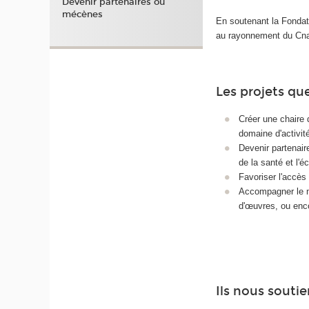
Devenir partenaires ou
mécènes
En soutenant la Fondat
au rayonnement du Cnam
Les projets q
Créer une chaire 
domaine d'activit
Devenir partenai
de la santé et l'éco
Favoriser l'accès 
Accompagner le m
d'œuvres, ou encor
Ils nous souti