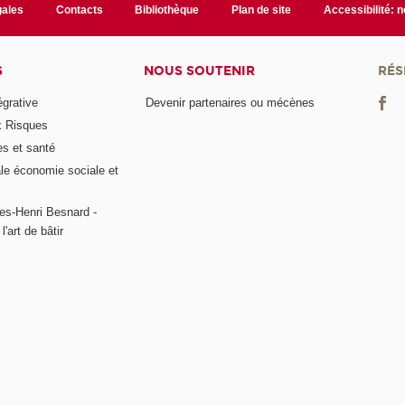
gales
Contacts
Bibliothèque
Plan de site
Accessibilité: 
S
NOUS SOUTENIR
RÉS
égrative
Devenir partenaires ou mécènes
x Risques
es et santé
ale économie sociale et
es-Henri Besnard -
l'art de bâtir