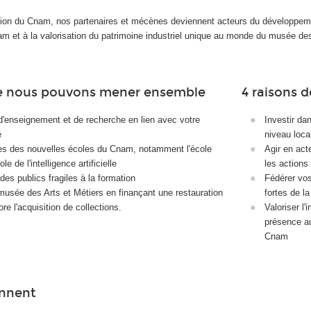
ion du Cnam, nos partenaires et mécènes deviennent acteurs du développement
 et à la valorisation du patrimoine industriel unique au monde du musée des
ue nous pouvons mener ensemble
4 raisons 
d'enseignement et de recherche en lien avec votre
Investir da
é
niveau local
res des nouvelles écoles du Cnam, notamment l'école
Agir en act
le de l'intelligence artificielle
les actions
des publics fragiles à la formation
Fédérer vos
usée des Arts et Métiers en finançant une restauration
fortes de l
e l'acquisition de collections.
Valoriser l'
présence au
Cnam
ennent