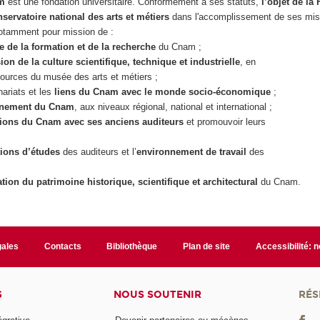
am
est une fondation universitaire. Conformément à ses statuts,
l’objet de la
ervatoire national des arts
et métiers
dans l'accomplissement de ses mis
 notamment pour mission de :
ce de la formation et de la recherche
du Cnam ;
sion de la culture scientifique, technique et industrielle
, en
sources du musée des arts et métiers ;
nariats et les
liens du Cnam avec le monde socio-économique
;
nnement du Cnam
, aux niveaux régional, national et international ;
tions du Cnam avec ses anciens auditeurs
et promouvoir leurs
tions d’études
des auditeurs et l’
environnement de travail
des
ation du patrimoine historique, scientifique et architectural
du Cnam.
gales
Contacts
Bibliothèque
Plan de site
Accessibilité: 
S
NOUS SOUTENIR
RÉS