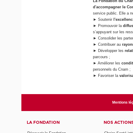
La Fondation du Cn
d'accompagner le Cons
service public. Elle a
► Soutenir
l'excellen
► Promouvoir la
diffu
s’appuyant sur les res
► Consolider les parte
► Contribuer au
rayo
► Développer les
rela
parcours ;
► Améliorer les
condi
personnels du Cnam ;
► Favoriser la
valoris
Mentions lé
LA FONDATION
NOS ACTION