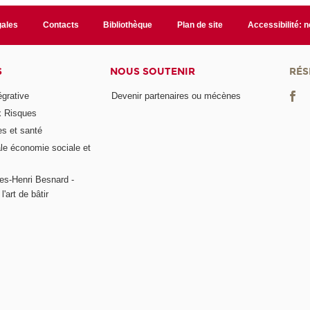
gales
Contacts
Bibliothèque
Plan de site
Accessibilité: 
S
NOUS SOUTENIR
RÉS
égrative
Devenir partenaires ou mécènes
x Risques
es et santé
ale économie sociale et
es-Henri Besnard -
l'art de bâtir