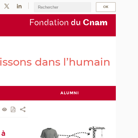
Fondation
du
Cn
am
ALUMNI
 à