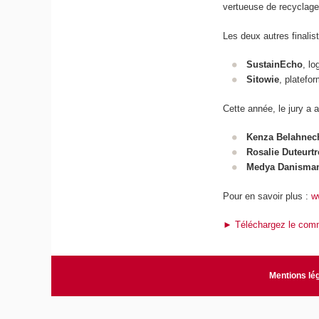
vertueuse de recyclage
Les deux autres finalis
SustainEcho
, lo
Sitowie
, platefo
Cette année, le jury a 
Kenza Belahnec
Rosalie Duteurtr
Medya Danisma
Pour en savoir plus :
w
► Téléchargez le comm
Mentions lé