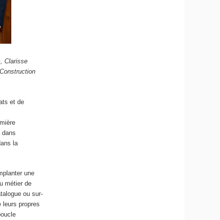
, Clarisse
 Construction
ats et de
emière
t dans
dans la
implanter une
u métier de
talogue ou sur-
 leurs propres
boucle