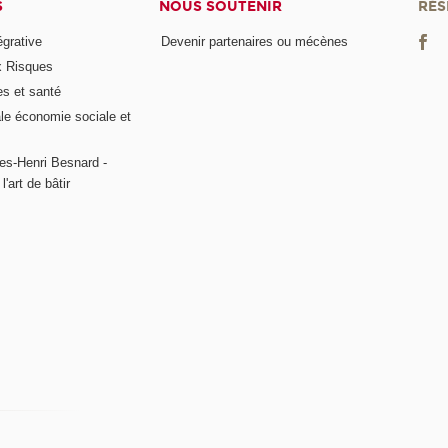
S
NOUS SOUTENIR
RÉS
égrative
Devenir partenaires ou mécènes
x Risques
es et santé
ale économie sociale et
es-Henri Besnard -
l'art de bâtir