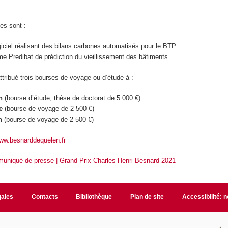
.
tes sont :
giciel réalisant des bilans carbones automatisés pour le BTP.
rme Predibat de prédiction du vieillissement des bâtiments.
attribué trois bourses de voyage ou d’étude à :
h
(bourse d’étude, thèse de doctorat de 5 000 €)
e
(bourse de voyage de 2 500 €)
n
(bourse de voyage de 2 500 €)
ww.besnarddequelen.fr
uniqué de presse | Grand Prix Charles-Henri Besnard 2021
gales
Contacts
Bibliothèque
Plan de site
Accessibilité: 