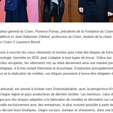
trateur général du Cnam, Florence Poivey, présidente de la Fondation du Cnam
abBrick et Jean-Sébastien Villefort, professeur du Cnam, titulaire de la chaire
com Cnam © Laurence Benoit
.
iste à recycler les vieux vêtements et textiles pour créer des briques de form
hnologie, brevetée en 2019, peut s'adapter à tous types de tissus. Grâce aux
xtiles récupérés, les vêtements mis au rebut deviennent ainsi une matière pr
ologique, à la fois isolant thermique et acoustique. Employées principalemen
ur et la réalisation de mobilier, ces briques pourraient à terme être intégrées 
 artisanal, est amené à évoluer vers l'industrialisation, avec la perspective d’
haque région et pays producteurs de déchets textiles. Les brickeurs, cœur d
e jour des briques adaptées à la fabrication de meubles et décoration sur ca
ille exclusivement avec des entreprises, le plus souvent possible à partir de
 de décorer leurs boutiques, sièges sociaux, bureaux et showrooms, dans une 