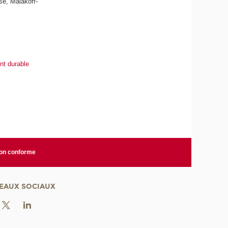
se, Malakoff-
nt durable
non conforme
EAUX SOCIAUX