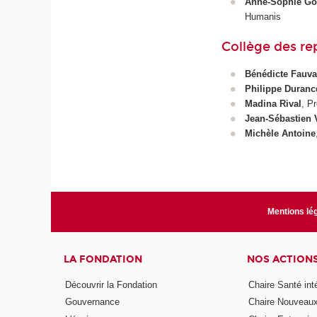
Anne-Sophie Go
Humanis
Collège des r
Bénédicte Fauv
Philippe Duranc
Madina Rival
, P
Jean-Sébastien V
Michèle Antoine
Mentions lé
LA FONDATION
NOS ACTION
Découvrir la Fondation
Chaire Santé int
Gouvernance
Chaire Nouveau