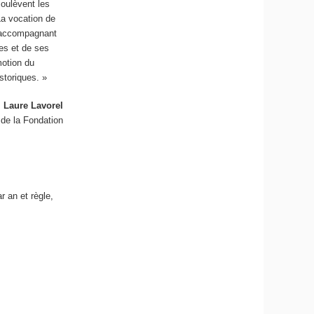
oulèvent les
La vocation de
l’accompagnant
es et de ses
motion du
storiques. »
Laure Lavorel
 de la Fondation
r an et règle,