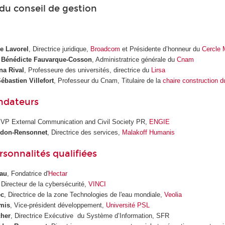
 du conseil de gestion
e Lavorel
, Directrice juridique,
Broadcom
et Présidente d’honneur du
Cercle
, Bénédicte Fauvarque-Cosson
, Administratrice générale du
Cnam
na Rival
, Professeure des universités, directrice du
Lirsa
ébastien Villefort
, Professeur du Cnam, Titulaire de la
chaire construction d
ondateurs
 VP External Communication and Civil Society PR,
ENGIE
don-Rensonnet
, Directrice des services,
Malakoff Humanis
rsonnalités qualifiées
eau
, Fondatrice d'
Hectar
 Directeur de la cybersécurité,
VINCI
ec
, Directrice de la zone Technologies de l'eau mondiale,
Veolia
mis
, Vice-président développement,
Université PSL
cher
,
Directrice Exécutive du Système d’Information, SFR