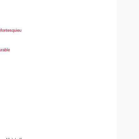
Montesquieu
urable