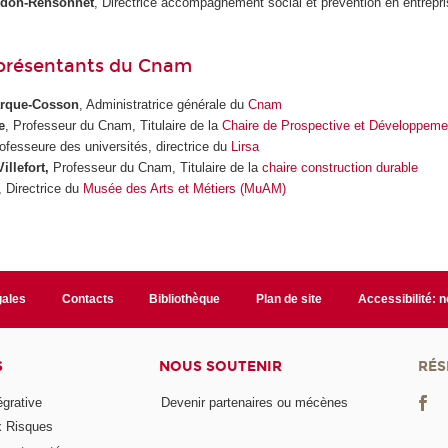
don-Rensonnet
, Directrice accompagnement social et prévention en entrepri
eprésentants du Cnam
arque-Cosson
, Administratrice générale du
Cnam
e
, Professeur du Cnam, Titulaire de la
Chaire de Prospective et Développeme
rofesseure des universités, directrice du
Lirsa
illefort,
Professeur du Cnam, Titulaire de la
chaire construction durable
,
Directrice du
Musée des Arts et Métiers (MuAM)
gales
Contacts
Bibliothèque
Plan de site
Accessibilité: 
S
NOUS SOUTENIR
RÉS
égrative
Devenir partenaires ou mécènes
x Risques