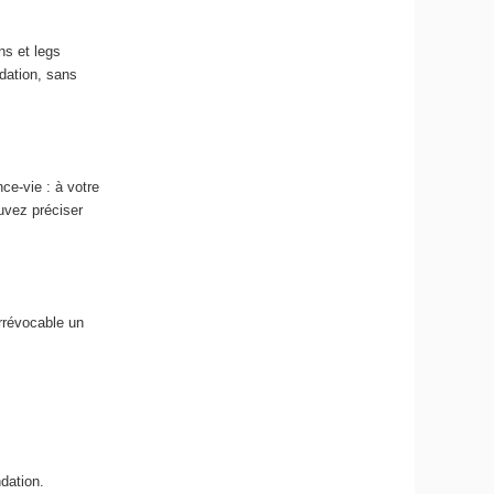
ns et legs
ndation, sans
ce-vie : à votre
uvez préciser
irrévocable un
dation.