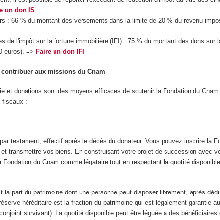
e un don IS
liers : 66 % du montant des versements dans la limite de 20 % du revenu imp
s de l'impôt sur la fortune immobilière (IFI) : 75 % du montant des dons sur la
0 euros). =>
Faire un don IFI
t contribuer aux missions du Cnam
ie et donations sont des moyens efficaces de soutenir la Fondation du Cnam 
 fiscaux :
 par testament, effectif après le décès du donateur. Vous pouvez inscrire la F
t transmettre vos biens. En construisant votre projet de succession avec vot
la Fondation du Cnam comme légataire tout en respectant la quotité disponible
st la part du patrimoine dont une personne peut disposer librement, après dédu
réserve héréditaire est la fraction du patrimoine qui est légalement garantie au
conjoint survivant). La quotité disponible peut être léguée à des bénéficiaires