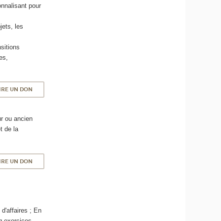
onnalisant pour
jets, les
sitions
es,
IRE UN DON
ur ou ancien
t de la
IRE UN DON
d'affaires ; En
nq exercices