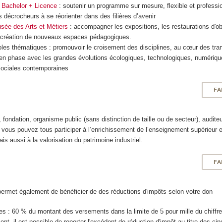
 Bachelor + Licence
: soutenir un programme sur mesure, flexible et professi
s décrocheurs à se réorienter dans des filières d’avenir
sée des Arts et Métiers
: accompagner les expositions, les restaurations d'ob
la création de nouveaux espaces pédagogiques.
les thématiques : promouvoir le croisement des disciplines, au cœur des tran
en phase avec les grandes évolutions écologiques, technologiques, numériqu
sociales contemporaines
FA
, fondation, organisme public (sans distinction de taille ou de secteur), audite
vous pouvez tous participer à l’enrichissement de l’enseignement supérieur e
s aussi à la valorisation du patrimoine industriel.
FA
permet également de bénéficier de des réductions d'impôts selon votre don
ses : 60 % du montant des versements dans la limite de 5 pour mille du chiffre 
t, il est possible de reporter l'excédent de réduction d'impôt au titre des ci