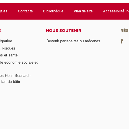
gales
Contacts
Bibliothèque
Plan de site
Accessibilité: 
S
NOUS SOUTENIR
RÉS
égrative
Devenir partenaires ou mécènes
x Risques
es et santé
ale économie sociale et
es-Henri Besnard -
l'art de bâtir