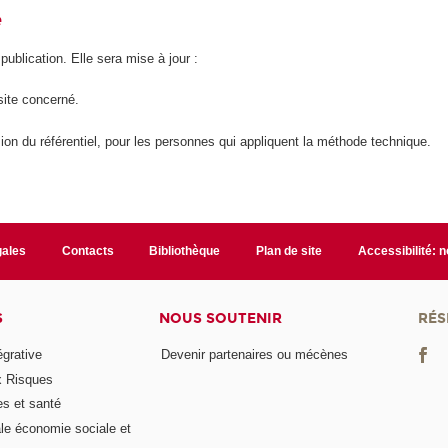
é
 publication. Elle sera mise à jour :
site concerné.
ion du référentiel, pour les personnes qui appliquent la méthode technique.
gales
Contacts
Bibliothèque
Plan de site
Accessibilité: 
S
NOUS SOUTENIR
RÉS
égrative
Devenir partenaires ou mécènes
x Risques
es et santé
ale économie sociale et