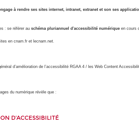
engage à rendre ses sites internet, intranet, extranet et son ses applicat
es : se référer au
schéma pluriannuel d'accessibilité numérique
en cours d
sites en cnam.fr et lecnam.net.
l général d’amélioration de l’accessibilité RGAA 4 / les Web Content Accessi
usages du numérique révèle que :
ON D’ACCESSIBILITÉ