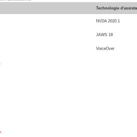
Technologie d'assist
NVDA 2020.1
JAWS 18
VoiceOver
é
T