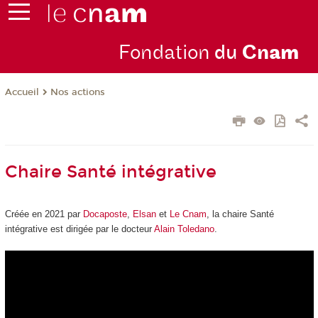
Fondation
du
Cn
am
Nos actions
Accueil
Chaire Santé intégrative
Créée en 2021 par
Docaposte
,
Elsan
et
Le Cnam
, la chaire Santé
intégrative est dirigée par le docteur
Alain Toledano
.