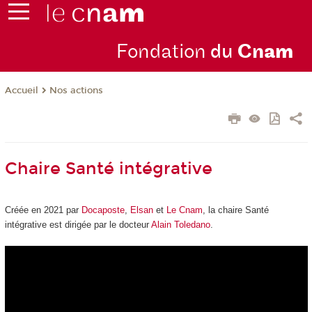
Fondation
du
Cn
am
Nos actions
Accueil
Chaire Santé intégrative
Créée en 2021 par
Docaposte
,
Elsan
et
Le Cnam
, la chaire Santé
intégrative est dirigée par le docteur
Alain Toledano
.