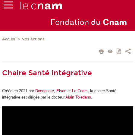
Fondation
du
Cn
am
Nos actions
Accueil
Chaire Santé intégrative
Créée en 2021 par
Docaposte
,
Elsan
et
Le Cnam
, la chaire Santé
intégrative est dirigée par le docteur
Alain Toledano
.