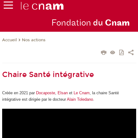
Fondation
du
Cn
am
Nos actions
Accueil
Chaire Santé intégrative
Créée en 2021 par
Docaposte
,
Elsan
et
Le Cnam
, la chaire Santé
intégrative est dirigée par le docteur
Alain Toledano
.